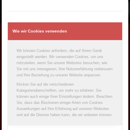
Wie wir Cookies verwenden
ADRESSE
Wir können Cookies anfordern, die auf Ihrem Gerät
Milchwerke Oberfranken West eG
eingestellt werden. Wir verwenden Cookies, um uns
Sulzdorfer Str. 7
mitzuteilen, wenn Sie unsere Websites besuchen, wie
96484 Meeder
Sie mit uns interagieren, Ihre Nutzererfahrung verbessern
Telefon: +49 (0)9566/929-0
und Ihre Beziehung zu unserer Website anpassen.
Telefax: +49 (0)9566/929-200
Klicken Sie auf die verschiedenen
Kategorienüberschriften, um mehr zu erfahren. Sie
können auch einige Ihrer Einstellungen ändern. Beachten
Sie, dass das Blockieren einiger Arten von Cookies
Auswirkungen auf Ihre Erfahrung auf unseren Websites
NACHRICHTEN
und auf die Dienste haben kann, die wir anbieten können.
IHK-Berufsbildungsmesse 2025
6. Mai 2025 - 10:07