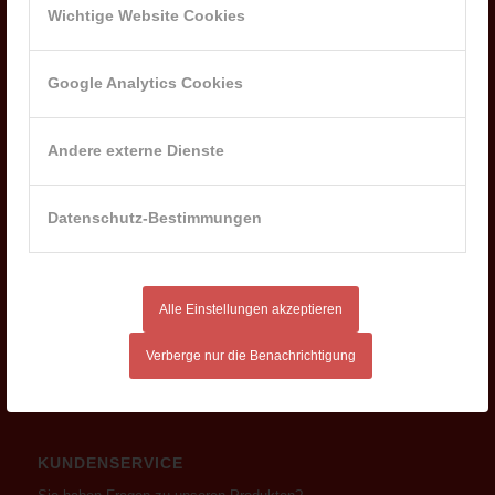
Wichtige Website Cookies
Besuche uns auf der Ausbildungsmesse am 29.03.2025 in
Lichtenfels
24. März 2025 - 15:24
Google Analytics Cookies
Betriebsfeier 2024 der Milchwerke Oberfranken West eG
2. Januar 2025 - 8:30
Andere externe Dienste
Die „ZEIG-DICH!-Tour“- die rollende Berufsmesse
27. November 2024 - 8:04
Neu- und Wiederwahlen an der Generalversammlung am
Datenschutz-Bestimmungen
05.06.2024
11. Juni 2024 - 9:51
Alle Einstellungen akzeptieren
Verberge nur die Benachrichtigung
KUNDENSERVICE