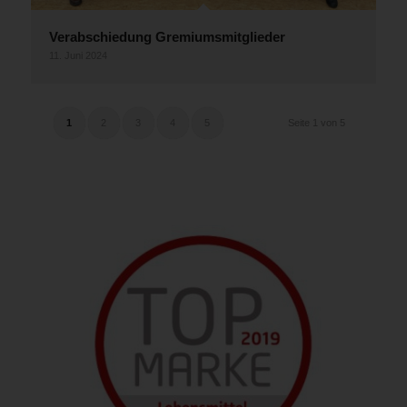
Verabschiedung Gremiumsmitglieder
11. Juni 2024
1
2
3
4
5
Seite 1 von 5