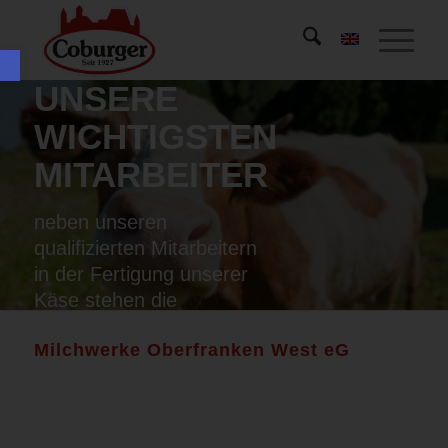
Werkzeugleiste öffnen
UNSERE
WICHTIGSTEN
MITARBEITER
neben unseren
qualifizierten Mitarbeitern
in der Fertigung unserer
Käse stehen die
wichtigsten Mitarbeiter bei
Milchwerke Oberfranken West eG
unseren Lieferanten.