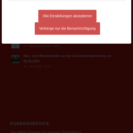
Besuche uns auf der Ausbildungsmesse am 29.03.2025 in
Lichtenfels
Alle Einstellungen akzeptieren
24. März 2025 - 15:24
Betriebsfeier 2024 der Milchwerke Oberfranken West eG
Verberge nur die Benachrichtigung
2. Januar 2025 - 8:30
Die „ZEIG-DICH!-Tour“- die rollende Berufsmesse
27. November 2024 - 8:04
Neu- und Wiederwahlen an der Generalversammlung am
05.06.2024
11. Juni 2024 - 9:51
KUNDENSERVICE
Sie haben Fragen zu unseren Produkten?