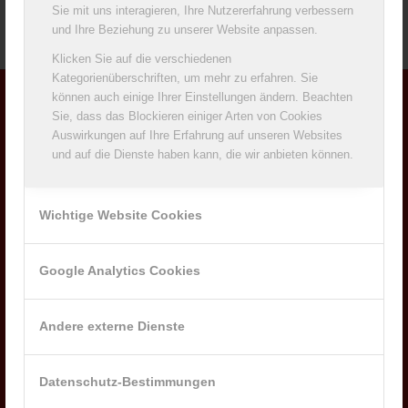
Sie mit uns interagieren, Ihre Nutzererfahrung verbessern
und Ihre Beziehung zu unserer Website anpassen.
Klicken Sie auf die verschiedenen
Kategorienüberschriften, um mehr zu erfahren. Sie
können auch einige Ihrer Einstellungen ändern. Beachten
Sie, dass das Blockieren einiger Arten von Cookies
ADRESSE
Auswirkungen auf Ihre Erfahrung auf unseren Websites
und auf die Dienste haben kann, die wir anbieten können.
Milchwerke Oberfranken West eG
Sulzdorfer Str. 7
96484 Meeder
Wichtige Website Cookies
Telefon: +49 (0)9566/929-0
Telefax: +49 (0)9566/929-200
Google Analytics Cookies
Andere externe Dienste
NACHRICHTEN
Datenschutz-Bestimmungen
IHK-Berufsbildungsmesse 2025
6. Mai 2025 - 10:07