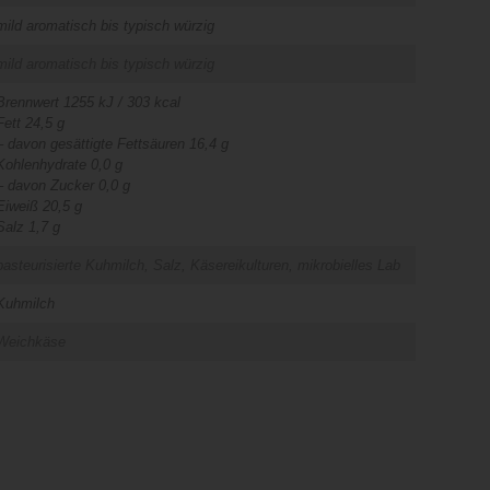
mild aromatisch bis typisch würzig
mild aromatisch bis typisch würzig
Brennwert 1255 kJ / 303 kcal
Fett 24,5 g
– davon gesättigte Fettsäuren 16,4 g
Kohlenhydrate 0,0 g
– davon Zucker 0,0 g
Eiweiß 20,5 g
Salz 1,7 g
pasteurisierte Kuhmilch, Salz, Käsereikulturen, mikrobielles Lab
Kuhmilch
Weichkäse