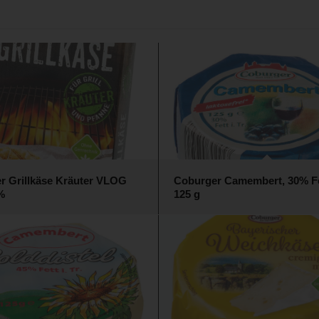
r Grillkäse Kräuter VLOG
Coburger Camembert, 30% Fett
%
125 g