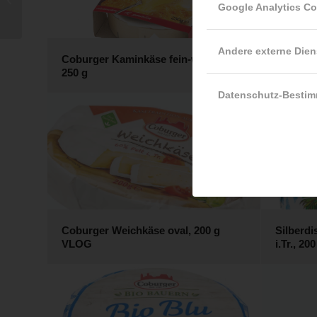
Google Analytics C
Paprika 150g VLOG
Andere externe Dien
Coburger Kaminkäse fein-würzig,
Coburge
250 g
cremig
Datenschutz-Besti
Coburger Weichkäse oval, 200 g
Silberdi
VLOG
i.Tr., 200