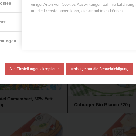
ookies
einiger Arten von Cookies Auswirkungen auf Ihre Erfahrung
auf die Dienste haben kann, die wir anbieten können.
ste
r Kaminkäse 60% 250g mild-
Coburger Kaminkäse Kräute
 VLOG
Knoblauch, 250 g
mmungen
Alle Einstellungen akzeptieren
Verberge nur die Benachrichtigung
stel Camembert, 30% Fett
 g
Coburger Bio Bianco 220g