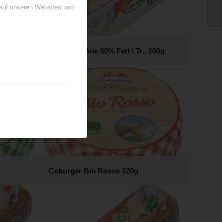
 auf unseren Websites und
r &
Coburger Brie 60% Fett i.Tr., 200g
Coburger Bio Rosso 220g