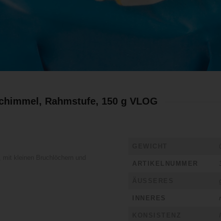
schimmel, Rahmstufe, 150 g VLOG
GEWICHT
mit kleinen Bruchlöchern und
ARTIKELNUMMER
ÄUSSERES
INNERES
KONSISTENZ