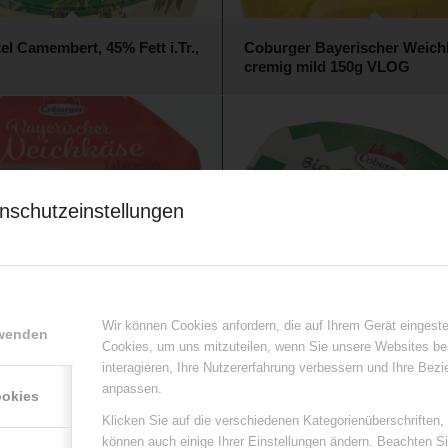
el Camembert, 45% Fett i.Tr.,
Coburger Bayerischer Weich
cremig mild 150g VLOG
nschutzeinstellungen
r Bayerischer Weichkäse
Coburger Bioland Camembert
o – Paprika 150g VLOG
150g
Wir können Cookies anfordern, die auf Ihrem Gerät eingeste
rwenden
Cookies, um uns mitzuteilen, wenn Sie unsere Websites be
interagieren, Ihre Nutzererfahrung verbessern und Ihre Bez
anpassen.
ookies
Klicken Sie auf die verschiedenen Kategorienüberschriften,
können auch einige Ihrer Einstellungen ändern. Beachten S