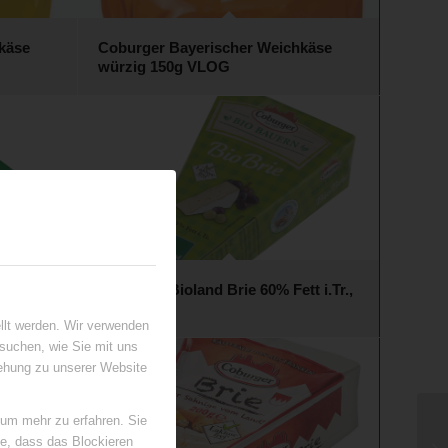
käse
Coburger Bayerischer Weichkäse
würzig 150g VLOG
 oval,
Coburger Bioland Brie 60% Fett i.Tr.,
180g
llt werden. Wir verwenden
suchen, wie Sie mit uns
iehung zu unserer Website
 um mehr zu erfahren. Sie
ie, dass das Blockieren