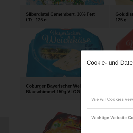
Silberdistel Camembert, 30% Fett
Golddist
i.Tr., 125 g
125 g
Cookie- und Date
Coburger Bayerischer Weichkäse
Coburge
Blauschimmel 150g VLOG
Jalapen
Wie wir Cookies ve
Wichtige Website C
Coburger Bayerischer
Weichkäse Jalapeno –