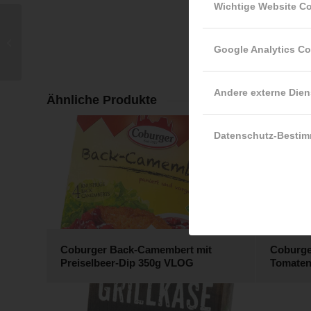
Wichtige Website C
Coburger Grillkäse
Google Analytics C
Natur 200g 45%
Andere externe Dien
Ähnliche Produkte
Datenschutz-Besti
Coburger Back-Camembert mit
Coburge
Preiselbeer-Dip 350g VLOG
Tomaten