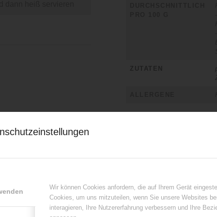
d dann heiß servieren
DURCHSCHNITTLICH
PRO 100 G
ZUTATEN
ALLERGENE
nschutzeinstellungen
Wir können Cookies anfordern, die auf Ihrem Gerät eingeste
rwenden
Cookies, um uns mitzuteilen, wenn Sie unsere Websites be
interagieren, Ihre Nutzererfahrung verbessern und Ihre Bez