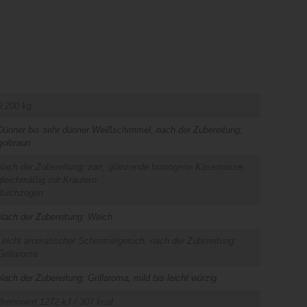
0,200 kg
Dünner bis sehr dünner Weißschimmel, nach der Zubereitung:
golbraun
Nach der Zubereitung: zart, glänzende homogene Käsemasse,
gleichmäßig mit Kräutern
durchzogen
Nach der Zubereitung: Weich
Leicht aromatischer Schimmelgeruch, nach der Zubereitung:
Grillaroma
Nach der Zubereitung: Grillaroma, mild bis leicht würzig
Brennwert 1272 kJ / 307 kcal