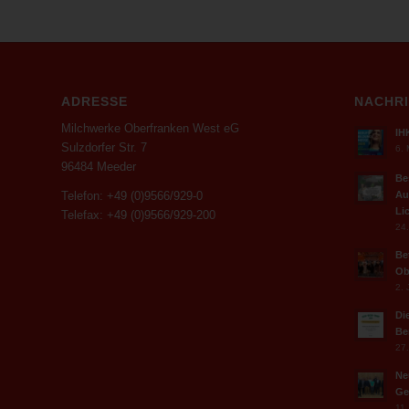
ADRESSE
NACHR
Milchwerke Oberfranken West eG
IH
Sulzdorfer Str. 7
6. 
96484 Meeder
Be
Au
Telefon: +49 (0)9566/929-0
Li
Telefax: +49 (0)9566/929-200
24.
Be
Ob
2. 
Di
Be
27.
Ne
Ge
11.