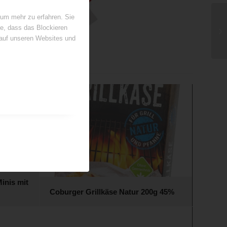
 um mehr zu erfahren. Sie
ie, dass das Blockieren
 auf unseren Websites und
inis mit
Coburger Grillkäse Natur 200g 45%