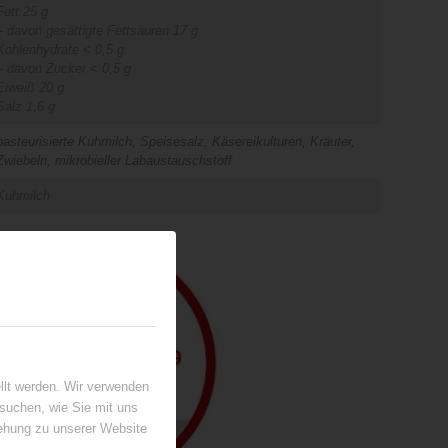
Fett 25 g
– davon gesättigte Fettsäuren 17 g
Kohlenhydrate < 0,5 g
– davon Zucker < 0,5 g
Eiweiß 20 g
Salz 1,6 g
pasteurisierte Kuhmilch, Speisesalz, Käsereikulturen, Kräuter,
Zwiebeln, mikrobieller Labaustauschstoff
Kuhmilch
llt werden. Wir verwenden
suchen, wie Sie mit uns
iehung zu unserer Website