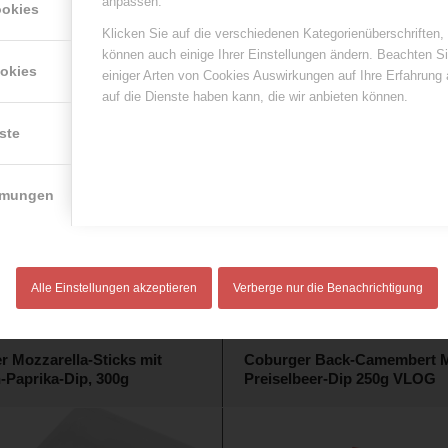
anpassen.
ookies
Klicken Sie auf die verschiedenen Kategorienüberschriften,
können auch einige Ihrer Einstellungen ändern. Beachten S
ookies
einiger Arten von Cookies Auswirkungen auf Ihre Erfahrung
auf die Dienste haben kann, die wir anbieten können.
ste
mmungen
Alle Einstellungen akzeptieren
Verberge nur die Benachrichtigung
r Mozzarella-Sticks mit
Coburger Back-Camembert M
-Paprika-Dip, 300g
Preiselbeer-Dip 250g VLOG