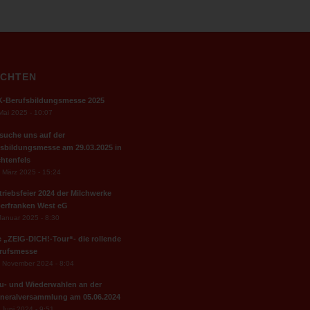
ICHTEN
K-Berufsbildungsmesse 2025
Mai 2025 - 10:07
suche uns auf der
sbildungsmesse am 29.03.2025 in
chtenfels
 März 2025 - 15:24
triebsfeier 2024 der Milchwerke
erfranken West eG
Januar 2025 - 8:30
e „ZEIG-DICH!-Tour“- die rollende
rufsmesse
 November 2024 - 8:04
u- und Wiederwahlen an der
neralversammlung am 05.06.2024
 Juni 2024 - 9:51