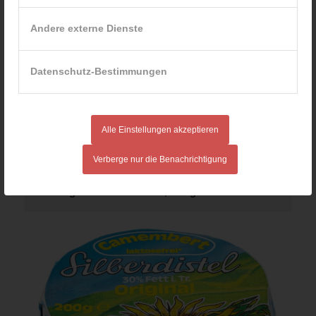
Andere externe Dienste
Datenschutz-Bestimmungen
Alle Einstellungen akzeptieren
Verberge nur die Benachrichtigung
Coburger Weichkäse oval, 200 g VLOG