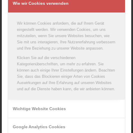
Wie wir Cookies verwenden
Wir können Cookies anfordern, die auf Ihrem Gerät
Coburger Kaminkäse Kräuter & Knoblauch, 250
eingestellt werden. Wir verwenden Cookies, um uns
g
mitzuteilen, wenn Sie unsere Websites besuchen, wie
Sie mit uns interagieren, Ihre Nutzererfahrung verbessern
und Ihre Beziehung zu unserer Website anpassen.
Klicken Sie auf die verschiedenen
Kategorienüberschriften, um mehr zu erfahren. Sie
können auch einige Ihrer Einstellungen ändern. Beachten
Sie, dass das Blockieren einiger Arten von Cookies
Auswirkungen auf Ihre Erfahrung auf unseren Websites
und auf die Dienste haben kann, die wir anbieten können.
Wichtige Website Cookies
Coburger Brie 60% Fett i.Tr., 200g
Google Analytics Cookies