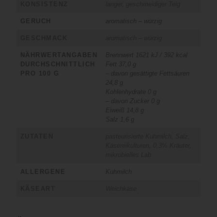
KONSISTENZ
langer, geschmeidiger Teig
GERUCH
aromatisch – würzig
GESCHMACK
aromatisch – würzig
NÄHRWERTANGABEN
Brennwert 1621 kJ / 392 kcal
DURCHSCHNITTLICH
Fett 37,0 g
PRO 100 G
– davon gesättigte Fettsäuren
24,8 g
Kohlenhydrate 0 g
– davon Zucker 0 g
Eiweiß 14,8 g
Salz 1,6 g
ZUTATEN
pasteurisierte Kuhmilch, Salz,
Käsereikulturen, 0,3% Kräuter,
mikrobielles Lab
ALLERGENE
Kuhmilch
KÄSEART
Weichkäse