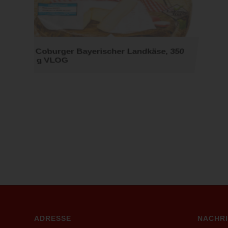
Coburge
Coburger Bayerischer Landkäse, 350
Weichkä
g VLOG
VLOG
Coburger Bio Brie Bioland, ca. 2,5kg
ADRESSE
NACHR