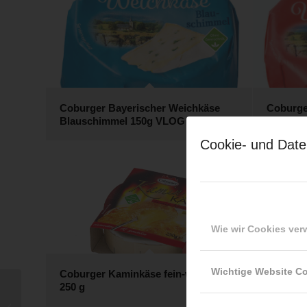
Coburger Bayerischer Weichkäse
Coburge
Blauschimmel 150g VLOG
Jalapen
Cookie- und Date
Wie wir Cookies ve
Wichtige Website C
Coburger Kaminkäse fein-würzig,
Coburge
250 g
cremig
Coburger
Frankendammer natur,