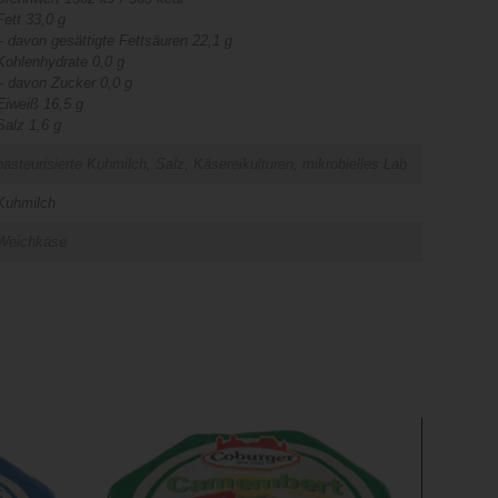
Fett 33,0 g
– davon gesättigte Fettsäuren 22,1 g
Kohlenhydrate 0,0 g
– davon Zucker 0,0 g
Eiweiß 16,5 g
Salz 1,6 g
pasteurisierte Kuhmilch, Salz, Käsereikulturen, mikrobielles Lab
Kuhmilch
Weichkäse