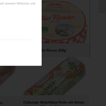
 auf unseren Websites und
Coburger Bio Rosso 220g
e,
Coburger Weichkäse Rolle mit feinen