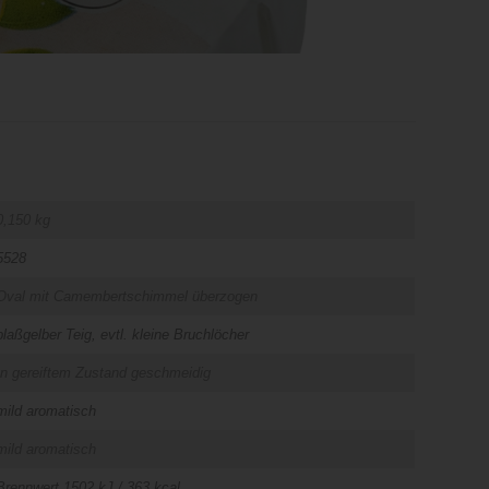
0,150 kg
5528
Oval mit Camembertschimmel überzogen
blaßgelber Teig, evtl. kleine Bruchlöcher
In gereiftem Zustand geschmeidig
mild aromatisch
mild aromatisch
Brennwert 1502 kJ / 363 kcal