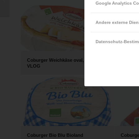
Google Analytics C
45% Fett i.Tr. 250 g
Andere externe Dien
Datenschutz-Besti
Coburger Weichkäse oval, 200 g
Silberdi
VLOG
i.Tr., 200
Coburger Bio Blu Bioland
Coburge