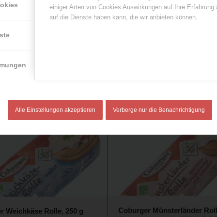
ookies
einiger Arten von Cookies Auswirkungen auf Ihre Erfahrung
auf die Dienste haben kann, die wir anbieten können.
ste
mmungen
stel Camembert, 30% Fett
 g
Coburger Bio Bianco 220g
Alle Einstellungen akzeptieren
Verberge nur die Benachrichtigung
r Weichkäse Rolle, 250 g
Coburger Münsterländer Roll