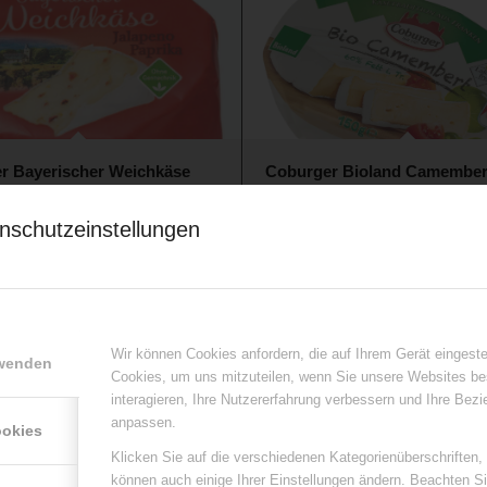
r Bayerischer Weichkäse
Coburger Bioland Camembert
o – Paprika 150g VLOG
150g
nschutzeinstellungen
Wir können Cookies anfordern, die auf Ihrem Gerät eingeste
rwenden
Cookies, um uns mitzuteilen, wenn Sie unsere Websites be
interagieren, Ihre Nutzererfahrung verbessern und Ihre Bez
anpassen.
ookies
r Kaminkäse 60% 250g mild-
Coburger Kaminkäse Kräute
 VLOG
Knoblauch, 250 g
Klicken Sie auf die verschiedenen Kategorienüberschriften,
können auch einige Ihrer Einstellungen ändern. Beachten S