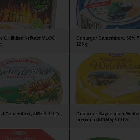
r Grillkäse Kräuter VLOG
Coburger Camembert, 30% Fett
%
125 g
el Camembert, 45% Fett i.Tr.,
Coburger Bayerischer Weich
cremig mild 150g VLOG