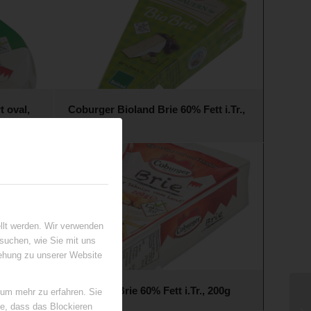
 oval,
Coburger Bioland Brie 60% Fett i.Tr.,
180g
llt werden. Wir verwenden
suchen, wie Sie mit uns
iehung zu unserer Website
r &
Coburger Brie 60% Fett i.Tr., 200g
 um mehr zu erfahren. Sie
ie, dass das Blockieren