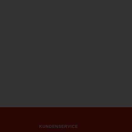
ca. 2,5
Coburger Brie, 50% Fett i.Tr., ca. 2,5
kg
KUNDENSERVICE