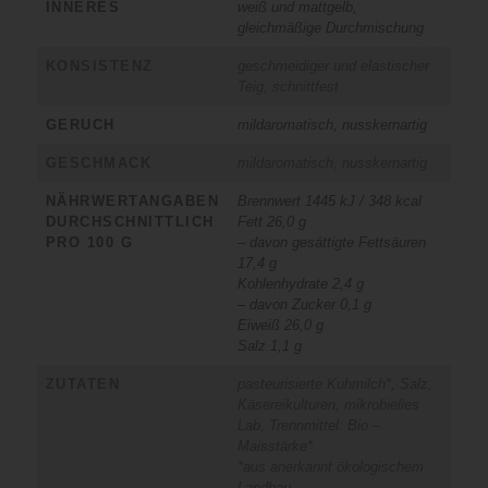
INNERES
weiß und mattgelb,
gleichmäßige Durchmischung
KONSISTENZ
geschmeidiger und elastischer
Teig, schnittfest
GERUCH
mildaromatisch, nusskernartig
GESCHMACK
mildaromatisch, nusskernartig
NÄHRWERTANGABEN
Brennwert 1445 kJ / 348 kcal
DURCHSCHNITTLICH
Fett 26,0 g
PRO 100 G
– davon gesättigte Fettsäuren
17,4 g
Kohlenhydrate 2,4 g
– davon Zucker 0,1 g
Eiweiß 26,0 g
Salz 1,1 g
ZUTATEN
pasteurisierte Kuhmilch*, Salz,
Käsereikulturen, mikrobielles
Lab, Trennmittel: Bio –
Maisstärke*
*aus anerkannt ökologischem
Landbau