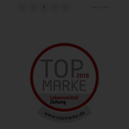
1
2
3
4
5
Seite 3 von 5