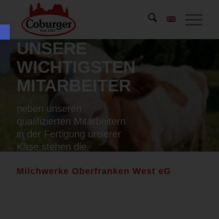
Werkzeugleiste öffnen
UNSERE
WICHTIGSTEN
MITARBEITER
neben unseren
qualifizierten Mitarbeitern
in der Fertigung unserer
Käse stehen die
wichtigsten Mitarbeiter bei
Milchwerke Oberfranken West eG
unseren Lieferanten.