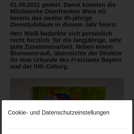
01.09.2021 geehrt. Damit konnten die
Milchwerke Oberfranken West eG
bereits das zweite 40-jährige
Dienstjubiläum in diesem Jahr feiern.
Herr Weiß bedankte sich persönlich
recht herzlich für die langjährige, sehr
gute Zusammenarbeit. Neben einem
Blumenstrauß, überreichte der Direktor
ihr eine Urkunde des Freistaats Bayern
und der IHK-Coburg.
Cookie- und Datenschutzeinstellungen