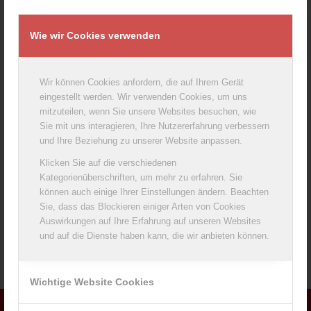
Wie wir Cookies verwenden
Wir können Cookies anfordern, die auf Ihrem Gerät
eingestellt werden. Wir verwenden Cookies, um uns
mitzuteilen, wenn Sie unsere Websites besuchen, wie
Sie mit uns interagieren, Ihre Nutzererfahrung verbessern
und Ihre Beziehung zu unserer Website anpassen.
Klicken Sie auf die verschiedenen
Kategorienüberschriften, um mehr zu erfahren. Sie
können auch einige Ihrer Einstellungen ändern. Beachten
Sie, dass das Blockieren einiger Arten von Cookies
Auswirkungen auf Ihre Erfahrung auf unseren Websites
und auf die Dienste haben kann, die wir anbieten können.
Wichtige Website Cookies