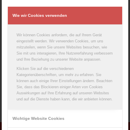
Wie wir Cookies verwenden
Wir können Cookies anfordern, die auf Ihrem Gerät
eingestellt werden. Wir verwenden Cookies, um uns
mitzuteilen, wenn Sie unsere Websites besuchen, wie
Sie mit uns interagieren, Ihre Nutzererfahrung verbessern
und Ihre Beziehung zu unserer Website anpassen.
Klicken Sie auf die verschiedenen
Kategorienüberschriften, um mehr zu erfahren. Sie
können auch einige Ihrer Einstellungen ändern. Beachten
Sie, dass das Blockieren einiger Arten von Cookies
Auswirkungen auf Ihre Erfahrung auf unseren Websites
und auf die Dienste haben kann, die wir anbieten können.
Wichtige Website Cookies