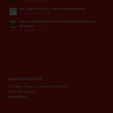
2. Januar 2025 - 8:30
Die „ZEIG-DICH!-Tour“- die rollende Berufsmesse
27. November 2024 - 8:04
Neu- und Wiederwahlen an der Generalversammlung am
05.06.2024
11. Juni 2024 - 9:51
KUNDENSERVICE
Sie haben Fragen zu unseren Produkten?
Rufen Sie uns an:
09566 929 0