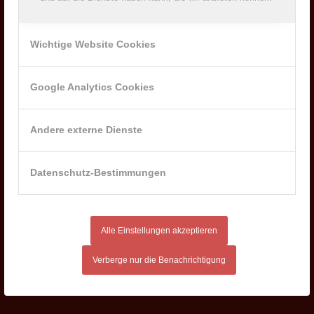
NACHRICHTEN
Wichtige Website Cookies
IHK-Berufsbildungsmesse 2025
6. Mai 2025 - 10:07
Google Analytics Cookies
Besuche uns auf der Ausbildungsmesse am 29.03.2025 in
Lichtenfels
24. März 2025 - 15:24
Andere externe Dienste
Betriebsfeier 2024 der Milchwerke Oberfranken West eG
2. Januar 2025 - 8:30
Die „ZEIG-DICH!-Tour“- die rollende Berufsmesse
Datenschutz-Bestimmungen
27. November 2024 - 8:04
Neu- und Wiederwahlen an der Generalversammlung am
05.06.2024
11. Juni 2024 - 9:51
Alle Einstellungen akzeptieren
Verberge nur die Benachrichtigung