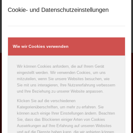
Cookie- und Datenschutzeinstellungen
Bitte hier klicken
Wie wir Cookies verwenden
Wir können Cookies anfordern, die auf Ihrem Gerät
ADRESSE
eingestellt werden. Wir verwenden Cookies, um uns
mitzuteilen, wenn Sie unsere Websites besuchen, wie
Milchwerke Oberfranken West eG
Sie mit uns interagieren, Ihre Nutzererfahrung verbessern
Sulzdorfer Str. 7
und Ihre Beziehung zu unserer Website anpassen.
96484 Meeder
Klicken Sie auf die verschiedenen
Telefon: +49 (0)9566/929-0
Kategorienüberschriften, um mehr zu erfahren. Sie
Telefax: +49 (0)9566/929-200
können auch einige Ihrer Einstellungen ändern. Beachten
Sie, dass das Blockieren einiger Arten von Cookies
Auswirkungen auf Ihre Erfahrung auf unseren Websites
und auf die Dienste haben kann, die wir anbieten können.