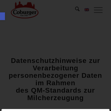
Werkzeugleiste öffnen
Datenschutzhinweise zur
Verarbeitung
personenbezogener Daten
im Rahmen
des QM-Standards zur
Milcherzeugung