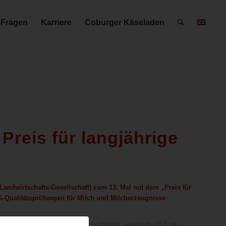
 Fragen
Karriere
Coburger Käseladen
Preis für langjährige
andwirtschafts-Gesellschaft) zum 13. Mal mit dem „Preis für
LG-Qualitätsprüfungen für Milch und Milcherzeugnisse
es Qualitätsstreben nachhaltig zu fördern, vergibt die DLG den