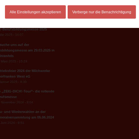
Alle Einstellungen akzeptieren
Verberge nur die Benachrichtigung
ICHTEN
K-Berufsbildungsmesse 2025
Mai 2025 - 10:07
suche uns auf der
sbildungsmesse am 29.03.2025 in
chtenfels
 März 2025 - 15:24
triebsfeier 2024 der Milchwerke
erfranken West eG
Januar 2025 - 8:30
e „ZEIG-DICH!-Tour“- die rollende
rufsmesse
 November 2024 - 8:04
u- und Wiederwahlen an der
neralversammlung am 05.06.2024
 Juni 2024 - 9:51