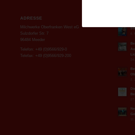
ADRESSE
NACHR
Milchwerke Oberfranken West eG
IH
Sulzdorfer Str. 7
6. 
96484 Meeder
Be
Au
Telefon: +49 (0)9566/929-0
Li
Telefax: +49 (0)9566/929-200
24.
Be
Ob
2. 
Di
Be
27.
Ne
Ge
11.