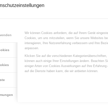
nschutzeinstellungen
Qualitätsprüfungen des DLG-Testzentrums Lebensmittel teilnehmen und pro P
 für langjährige Produktqualität“ ausgezeichnet. Nimmt ein Hersteller in einem J
Wir können Cookies anfordern, die auf Ihrem Gerät eingeste
rwenden
Cookies, um uns mitzuteilen, wenn Sie unsere Websites be
interagieren, Ihre Nutzererfahrung verbessern und Ihre Bez
anpassen.
ookies
Klicken Sie auf die verschiedenen Kategorienüberschriften,
können auch einige Ihrer Einstellungen ändern. Beachten S
ookies
einiger Arten von Cookies Auswirkungen auf Ihre Erfahrung
auf die Dienste haben kann, die wir anbieten können.
ste
mmungen