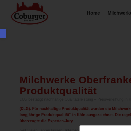
Home
Milchwerk
Werkzeugleiste öffnen
Milchwerke Oberfranke
Produktqualität
DLG bestätigt nachhaltige Qualitätsleistung – Preisverleihung in 
(DLG). Für nachhaltige Produktqualität wurden die Milchwerk
langjährige Produktqualität“ in Köln ausgezeichnet. Die reg
überzeugte die Experten-Jury.
Seit vielen Jahren lassen Unternehmen der Lebensmittelwirtschaft