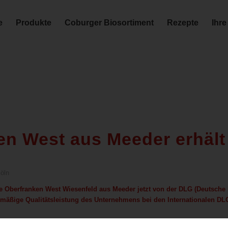
e
Produkte
Coburger Biosortiment
Rezepte
Ihre
n West aus Meeder erhält 
Köln
e Oberfranken West Wiesenfeld aus Meeder jetzt von der DLG (Deutsche L
elmäßige Qualitätsleistung des Unternehmens bei den Internationalen D
 ihre Produkte freiwillig durch die Sachverständigen der DLG testen. Um dies