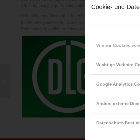
„Preis für langjährige Produktqualität“.
Cookie- und Date
Unternehmen müssen fünf Jahre in Folge an den Internationalen 
fünften erfolgreichen Teilnahmejahr wird der Betrieb mit dem „Preis
Prämierungen, verliert er seinen Anspruch auf die Auszeichnung.
Wie wir Cookies ve
Wichtige Website C
Ausgezeichnete Bio-
Qualität: DLG-Medaillen
Google Analytics C
für Milchwerke
Oberfranken aus...
Andere externe Dien
Datenschutz-Besti