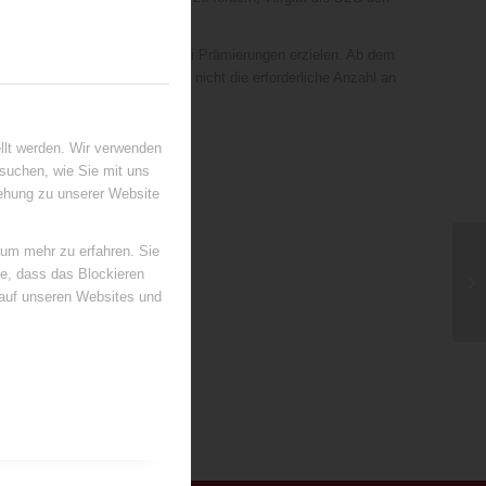
rämierungsjahr mindestens drei Prämierungen erzielen. Ab dem
ahr nicht teil oder erreicht er nicht die erforderliche Anzahl an
llt werden. Wir verwenden
suchen, wie Sie mit uns
iehung zu unserer Website
 um mehr zu erfahren. Sie
ie, dass das Blockieren
 auf unseren Websites und