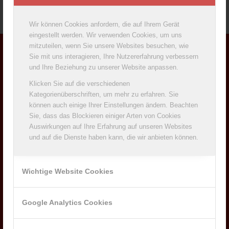
Wir können Cookies anfordern, die auf Ihrem Gerät
eingestellt werden. Wir verwenden Cookies, um uns
mitzuteilen, wenn Sie unsere Websites besuchen, wie
Sie mit uns interagieren, Ihre Nutzererfahrung verbessern
ADDRESS
und Ihre Beziehung zu unserer Website anpassen.
Milchwerke Oberfranken West eG
Klicken Sie auf die verschiedenen
Sulzdorfer Str. 7
Kategorienüberschriften, um mehr zu erfahren. Sie
96484 Meeder
können auch einige Ihrer Einstellungen ändern. Beachten
Sie, dass das Blockieren einiger Arten von Cookies
Telefon: +49 (0)9566/929-0
Auswirkungen auf Ihre Erfahrung auf unseren Websites
Telefax: +49 (0)9566/929-200
und auf die Dienste haben kann, die wir anbieten können.
Wichtige Website Cookies
NEWS
Google Analytics Cookies
Anuga 2017
30. November 2017 - 11:07