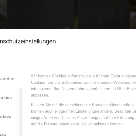
nschutzeinstellungen
Wir können Cookies anfordern, die auf Ihrem Gerät eingeste
rwenden
Cookies, um uns mitzuteilen, wenn Sie unsere Websites be
interagieren, Ihre Nutzererfahrung verbessern und Ihre Bez
anpassen.
ookies
Klicken Sie auf die verschiedenen Kategorienüberschriften,
können auch einige Ihrer Einstellungen ändern. Beachten S
ookies
einiger Arten von Cookies Auswirkungen auf Ihre Erfahrung
auf die Dienste haben kann, die wir anbieten können.
ste