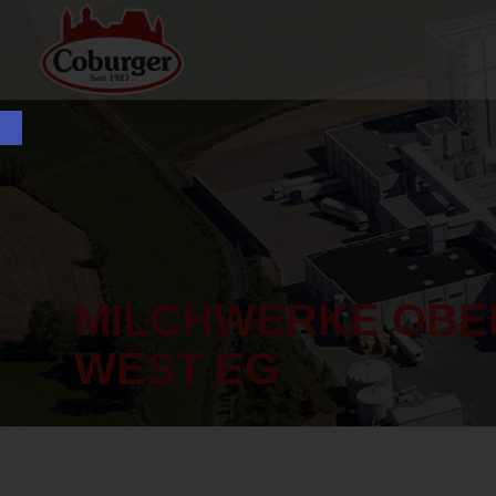
Open toolbar
MILCHWERKE OB
WEST EG