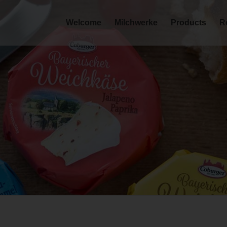
Welcome
Milchwerke
Products
R