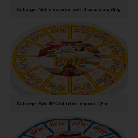
Coburger Noble Bavarian soft cheese blue, 350g
Coburger Brie 60% fat i.d.m., approx. 2,5kg