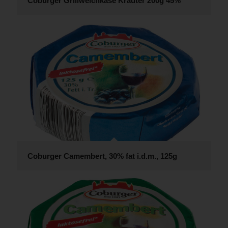
Coburger Grillweichkäse Kräuter 200g 45%
Coburger Camembert, 30% fat i.d.m., 125g