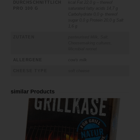
DURCHSCHNITTLICH
kcal Fat 22,0 g – thereof
PRO 100 G
saturated fatty acids 14,7 g
Carbohydrate 0,0 g- thereof
sugar 0,0 g Protein 20,0 g Salt
1,6 g
ZUTATEN
pasteurised Milk, Salt,
Cheesemaking cultures,
Microbial rennet
ALLERGENE
cow's milk
CHEESE TYPE
soft cheese
similar Products