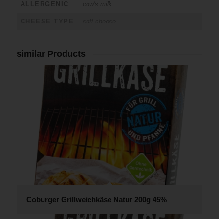
ALLERGENIC
cow's milk
CHEESE TYPE
soft cheese
similar Products
Coburger Grillweichkäse Natur 200g 45%