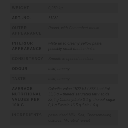
WEIGHT
0,250 kg
ART.-NO.
31282
OUTER
Round, with Camembert mould
APPEARANCE
INTERIOR
white up to creamy yellow paste,
APPEARANCE
possibly small fraction holes
CONSISTENCY
Smooth in ripened condition
ODOUR
mild, creamy
TASTE
mild, creamy
AVERAGE
Calorific value 1522 kJ / 368 kcal Fat
NUTRITIONAL
33,5 g – thereof saturated fatty acids
VALUES PER
22,4 g Carbohydrate 0,1 g- thereof sugar
100 G
0,1 g Protein 16,5 g Salt 1,6 g
INGREDIENTS
pasteurised Milk, Salt, Cheesemaking
cultures, Microbial rennet