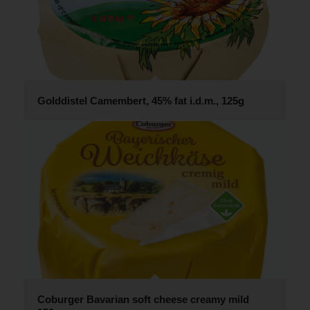
Golddistel Camembert, 45% fat i.d.m., 125g
Coburger Bavarian soft cheese creamy mild