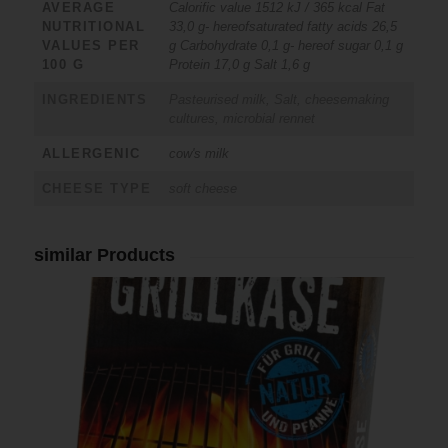
AVERAGE
Calorific value 1512 kJ / 365 kcal Fat
NUTRITIONAL
33,0 g- hereofsaturated fatty acids 26,5
VALUES PER
g Carbohydrate 0,1 g- hereof sugar 0,1 g
100 G
Protein 17,0 g Salt 1,6 g
INGREDIENTS
Pasteurised milk, Salt, cheesemaking
cultures, microbial rennet
ALLERGENIC
cow's milk
CHEESE TYPE
soft cheese
similar Products