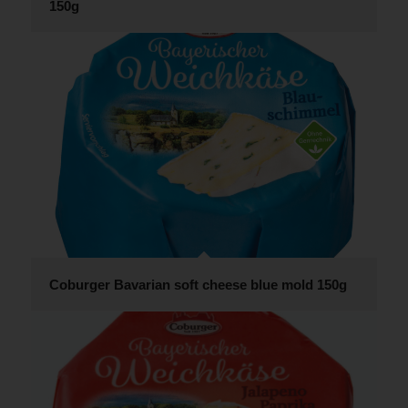
150g
Coburger Bavarian soft cheese blue mold 150g