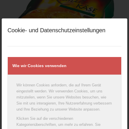
Cookie- und Datenschutzeinstellungen
Coburger Baking Camembert with herbs & garlic
250g
Wie wir Cookies verwenden
Wir können Cookies anfordern, die auf Ihrem Gerät
eingestellt werden. Wir verwenden Cookies, um uns
mitzuteilen, wenn Sie unsere Websites besuchen, wie
Sie mit uns interagieren, Ihre Nutzererfahrung verbessern
und Ihre Beziehung zu unserer Website anpassen.
Klicken Sie auf die verschiedenen
Kategorienüberschriften, um mehr zu erfahren. Sie