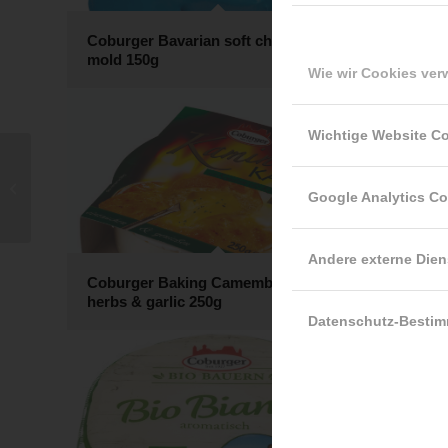
Coburger Bavarian soft cheese blue
Coburge
mold 150g
Jalapen
Wie wir Cookies ve
Wichtige Website C
Coburger Bio
Frankendammer
Google Analytics C
approx. 1,3kg
Andere externe Dien
Coburger Baking Camembert with
herbs & garlic 250g
Coburger
Datenschutz-Besti