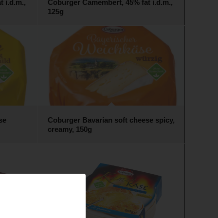
 i.d.m.,
Coburger Camembert, 45% fat i.d.m.,
125g
se
Coburger Bavarian soft cheese spicy,
creamy, 150g