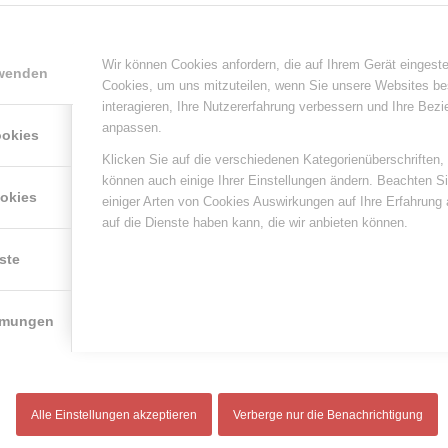
r Bavarian soft cheese
Coburger Baking Camembert 
o – Paprika 150g
flavoured 250g
Wir können Cookies anfordern, die auf Ihrem Gerät eingeste
rwenden
Cookies, um uns mitzuteilen, wenn Sie unsere Websites be
interagieren, Ihre Nutzererfahrung verbessern und Ihre Bez
anpassen.
ookies
Klicken Sie auf die verschiedenen Kategorienüberschriften,
können auch einige Ihrer Einstellungen ändern. Beachten S
ookies
einiger Arten von Cookies Auswirkungen auf Ihre Erfahrung
auf die Dienste haben kann, die wir anbieten können.
ste
 Brie 60% fat i.d.m., 200 g
Coburger soft Cheese oval, 
mmungen
Alle Einstellungen akzeptieren
Verberge nur die Benachrichtigung