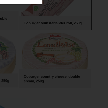
ouble
Coburger Münsterländer roll, 250g
Coburger country cheese, double
 250g
cream, 250g