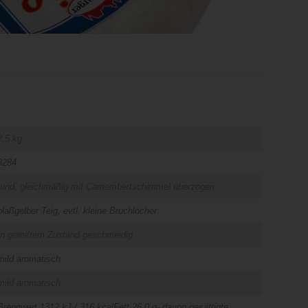
2,5 kg
3284
rund, gleichmäßig mit Camembertschimmel überzogen
blaßgelber Teig, evtl. kleine Bruchlöcher
In gereiftem Zustand geschmeidig
mild aromatisch
mild aromatisch
Brennwert 1312 kJ / 316 kcalFett 26,0 g- davon gesättigte