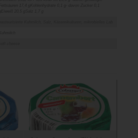
Fettsäuren 17,4 gKohlenhydrate 0,1 g- davon Zucker 0,1
gEiweiß 20,5 gSalz 1,7 g
pasteurisierte Kuhmilch, Salz, Käsereikulturen, mikrobielles Lab
Kuhmilch
soft cheese