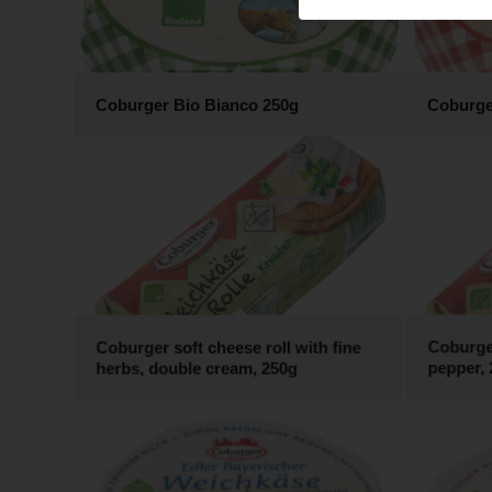
Coburger Bio Bianco 250g
Coburge
Coburger soft cheese roll with fine
Coburge
herbs, double cream, 250g
pepper, 