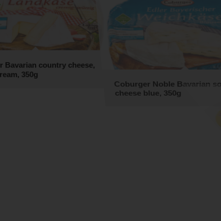
r Bavarian country cheese,
Coburger Noble Bavarian sof
cream, 350g
cheese blue, 350g
r Bio Brie Bioland approx.