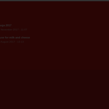
uga 2017
 November 2017 - 11:07
 use for milk and cheese
 August 2017 - 13:13