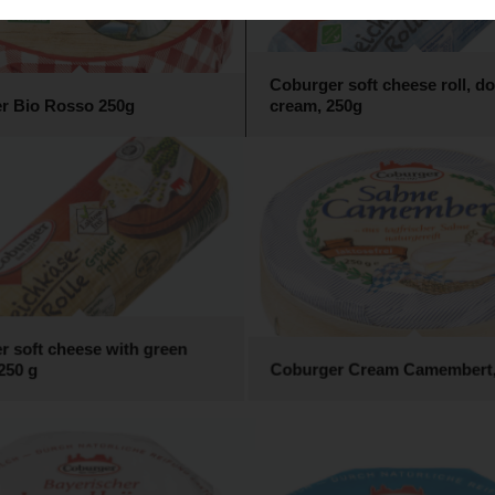
Coburger soft cheese roll, d
r Bio Rosso 250g
cream, 250g
r soft cheese with green
250 g
Coburger Cream Camembert,