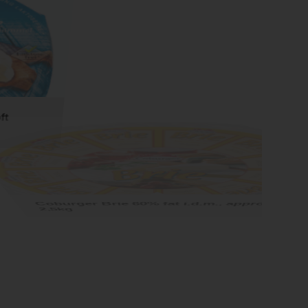
t
Coburger Brie 60% fat i.d.m., approx.
2,5kg