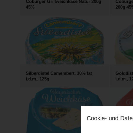
Coburger Grillweichkäse Natur 200g
Coburge
45%
200g 45
Silberdistel Camembert, 30% fat
Golddis
i.d.m., 125g
i.d.m., 
Cookie- und Date