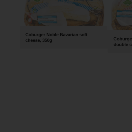
Coburger Noble Bavarian soft
Coburge
cheese, 350g
double 
Coburger Brie, 50% Fett i.Tr., ca. 2,5
Coburge
kg
2,5kg