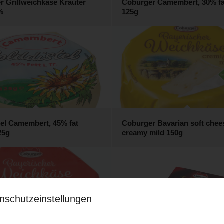
r Grillweichkäse Kräuter
Coburger Camembert, 30% fat
%
125g
tel Camembert, 45% fat
Coburger Bavarian soft chee
125g
creamy mild 150g
nschutzeinstellungen