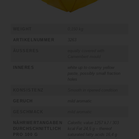
WEIGHT
0,150 kg
ARTIKELNUMMER
3263
ÄUSSERES
equally covered with
Camembert mould
INNERES
white up to creamy yellow
paste, possibly small fraction
holes
KONSISTENZ
Smooth in ripened condition
GERUCH
mild aromatic
GESCHMACK
mild aromatic
NÄHRWERTANGABEN
Calorific value 1257 kJ / 303
DURCHSCHNITTLICH
kcal Fat 24,5 g – thereof
PRO 100 G
saturated fatty acids 16,4 g