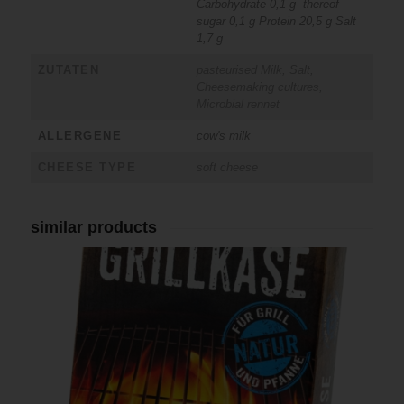
Carbohydrate 0,1 g- thereof
sugar 0,1 g Protein 20,5 g Salt
1,7 g
ZUTATEN
pasteurised Milk, Salt,
Cheesemaking cultures,
Microbial rennet
ALLERGENE
cow's milk
CHEESE TYPE
soft cheese
similar products