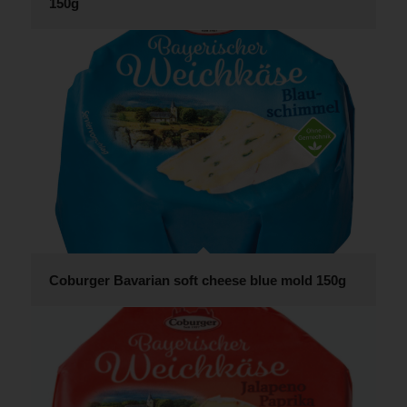
150g
Coburger Bavarian soft cheese blue mold 150g