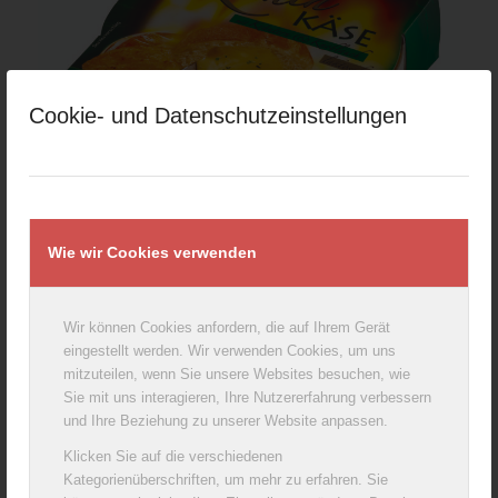
Cookie- und Datenschutzeinstellungen
Coburger Baking Camembert with herbs & garlic
250g
Wie wir Cookies verwenden
Wir können Cookies anfordern, die auf Ihrem Gerät
eingestellt werden. Wir verwenden Cookies, um uns
mitzuteilen, wenn Sie unsere Websites besuchen, wie
Sie mit uns interagieren, Ihre Nutzererfahrung verbessern
und Ihre Beziehung zu unserer Website anpassen.
Klicken Sie auf die verschiedenen
Kategorienüberschriften, um mehr zu erfahren. Sie