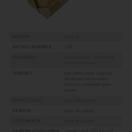
WEIGHT
0,250 kg
ARTIKELNUMMER
1219
ÄUSSERES
In form of a roll, covered with
Camembert mould
INNERES
pale yellow paste, irregularly
distributed hole formation,
uniformly coated with green
pepper
KONSISTENZ
long, smooth paste
GERUCH
spice, like pepper
GESCHMACK
spice, like pepper
NÄHRWERTANGABEN
Calorific value 1626 kJ / 393