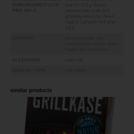
DURCHSCHNITTLICH
kcal Fat 37,0 g- thereof
PRO 100 G
saturated fatty acids 24,8
gCarbohydrate 0,3 g- thereof
sugar 0,3 gProtein 14,8 gSalt
1,6 g
ZUTATEN
pasteurised Milk, Salt,
Cheesemaking cultures, green
Pepper, Microbial rennet
ALLERGENE
cow's milk
CHEESE TYPE
soft cheese
similar products