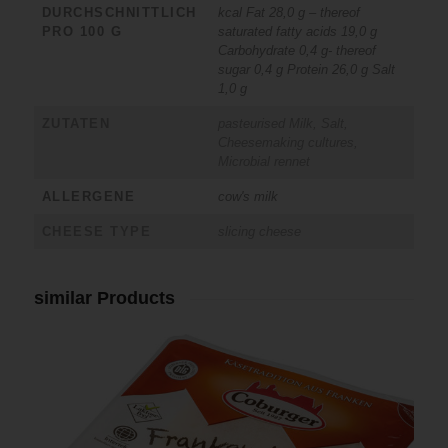
DURCHSCHNITTLICH
kcal Fat 28,0 g – thereof
PRO 100 G
saturated fatty acids 19,0 g
Carbohydrate 0,4 g- thereof
sugar 0,4 g Protein 26,0 g Salt
1,0 g
ZUTATEN
pasteurised Milk, Salt,
Cheesemaking cultures,
Microbial rennet
ALLERGENE
cow's milk
CHEESE TYPE
slicing cheese
similar Products