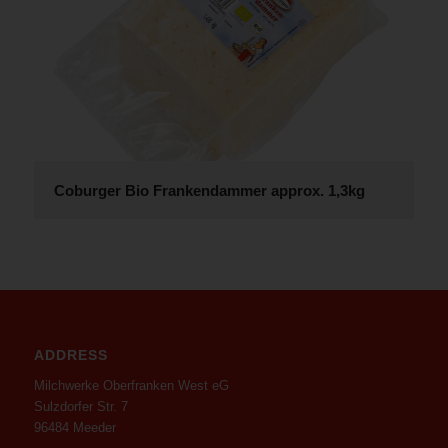
Coburger Bio Frankendammer approx. 1,3kg
ADDRESS
Milchwerke Oberfranken West eG
Sulzdorfer Str. 7
96484 Meeder