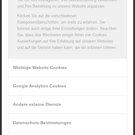
Coburger Frankendammer geräuchert, 200g
und Ihre Beziehung zu unserer Website anpassen.
Klicken Sie auf die verschiedenen
Kategorienüberschriften, um mehr zu erfahren. Sie
können auch einige Ihrer Einstellungen ändern. Beachten
Sie, dass das Blockieren einiger Arten von Cookies
Auswirkungen auf Ihre Erfahrung auf unseren Websites
und auf die Dienste haben kann, die wir anbieten können.
Wichtige Website Cookies
Google Analytics Cookies
Coburger organic Frankendammer 200g
Andere externe Dienste
Datenschutz-Bestimmungen