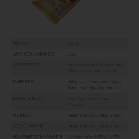
WEIGHT
2,4 kg
ARTIKELNUMMER
1014
ÄUSSERES
smoked lateral face which may
show holes to some extent
INNERES
dull yellow, numerous irregular
holes up to cherry kernel size
KONSISTENZ
smooth and flexible paste,
sliceable
GERUCH
mildly aromatic, nuttily, smoky
GESCHMACK
mildly aromatic, nuttily, smoky
NÄHRWERTANGABEN
Calorific value 1485 kJ / 358