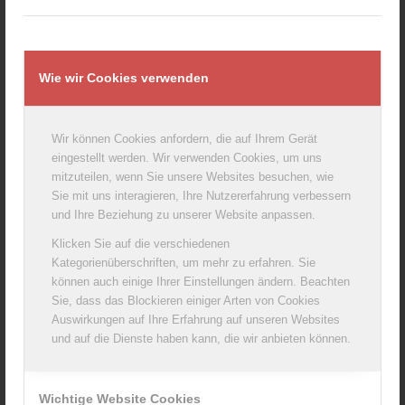
Wie wir Cookies verwenden
Coburger Frankendammer geräuchert, 200g
Wir können Cookies anfordern, die auf Ihrem Gerät
eingestellt werden. Wir verwenden Cookies, um uns
mitzuteilen, wenn Sie unsere Websites besuchen, wie
Sie mit uns interagieren, Ihre Nutzererfahrung verbessern
und Ihre Beziehung zu unserer Website anpassen.
Klicken Sie auf die verschiedenen
Kategorienüberschriften, um mehr zu erfahren. Sie
können auch einige Ihrer Einstellungen ändern. Beachten
Sie, dass das Blockieren einiger Arten von Cookies
Auswirkungen auf Ihre Erfahrung auf unseren Websites
und auf die Dienste haben kann, die wir anbieten können.
Coburger organic Frankendammer 200g
Wichtige Website Cookies