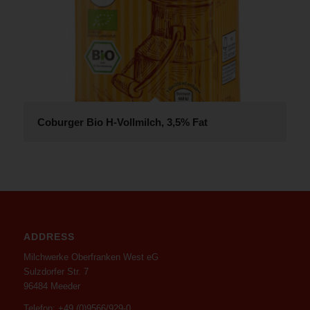
Coburger Bio H-Vollmilch, 3,5% Fat
ADDRESS
Milchwerke Oberfranken West eG
Sulzdorfer Str. 7
96484 Meeder
Telefon: +49 (0)9566/929-0