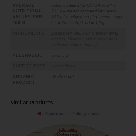
AVERAGE
Calorific value 1411 kJ / 340 kcal Fat
NUTRITIONAL
26,1 g – thereof saturated fatty acids
VALUES PER
18,0 g Carbohydrate 0,2 g- thereof sugar
100 G
0,1 g Protein 26,0 g Salt 1,0 g
INGREDIENTS
pasteurised Milk, Salt, Cheesemaking
cultures, Microbial rennet rennet from
controlled organic farming
ALLERGENIC
cow's milk
CHEESE TYPE
slicing cheese
ORGANIC
DE-ÖKO-001
PRODUCT
similar Products
All
/
Organic product
/
slicing cheese