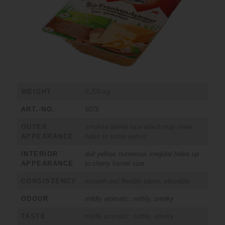
WEIGHT
0,200 kg
ART.-NO.
5075
OUTER
smoked lateral face which may show
APPEARANCE
holes to some extent
INTERIOR
dull yellow, numerous irregular holes up
APPEARANCE
to cherry kernel size
CONSISTENCY
smooth and flexible paste, sliceable
ODOUR
mildly aromatic, nuttily, smoky
TASTE
mildly aromatic, nuttily, smoky