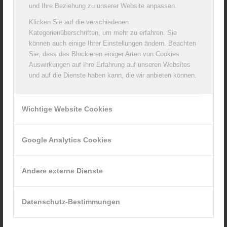
Lebensmittelherstellung. Ob Studium und die
und Ihre Beziehung zu unserer Website anpassen.
Repräsentationspflichten als Milchkönigin zusammenpassen
weiß Sonja Wagner noch nicht. „Notfalls häng´ ich ein Semester
Klicken Sie auf die verschiedenen
ran“, meint sie.
Kategorienüberschriften, um mehr zu erfahren. Sie
können auch einige Ihrer Einstellungen ändern. Beachten
Sie, dass das Blockieren einiger Arten von Cookies
Auswirkungen auf Ihre Erfahrung auf unseren Websites
und auf die Dienste haben kann, die wir anbieten können.
Wichtige Website Cookies
Google Analytics Cookies
Andere externe Dienste
Datenschutz-Bestimmungen