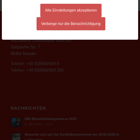
Alle Einstellungen akzeptieren
Verberge nur die Benachrichtigung
ADRESSE
Milchwerke Oberfranken West eG
Sulzdorfer Str. 7
96484 Meeder
Telefon: +49 (0)9566/929-0
Telefax: +49 (0)9566/929-200
NACHRICHTEN
IHK-Berufsbildungsmesse 2025
6. Mai 2025 - 10:07
Besuche uns auf der Ausbildungsmesse am 29.03.2025 in
Lichtenfels