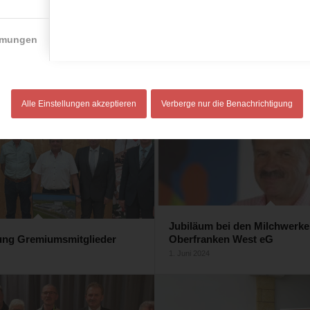
mmungen
 auf der Ausbildungsmesse
Betriebsfeier 2024 der Milch
 in Lichtenfels
Oberfranken West eG
2. Januar 2025
Alle Einstellungen akzeptieren
Verberge nur die Benachrichtigung
Jubiläum bei den Milchwerk
ung Gremiumsmitglieder
Oberfranken West eG
1. Juni 2024