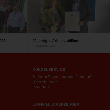
022
40-jähriges Arbeitsjubiläum
7. September 2021
KUNDENSERVICE
Sie haben Fragen zu unseren Produkten?
Rufen Sie uns an:
09566 929 0
LOGIN MILCHERZEUGER