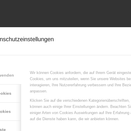
nschutzeinstellungen
Wir können Cookies anfordern, die auf Ihrem Gerät eingeste
rwenden
Cookies, um uns mitzuteilen, wenn Sie unsere Websites be
Alle
/
Neuigkeiten
/
Neuigkeiten Karriere
interagieren, Ihre Nutzererfahrung verbessern und Ihre Bez
anpassen.
ookies
Klicken Sie auf die verschiedenen Kategorienüberschriften,
können auch einige Ihrer Einstellungen ändern. Beachten S
ookies
einiger Arten von Cookies Auswirkungen auf Ihre Erfahrung
auf die Dienste haben kann, die wir anbieten können.
ste