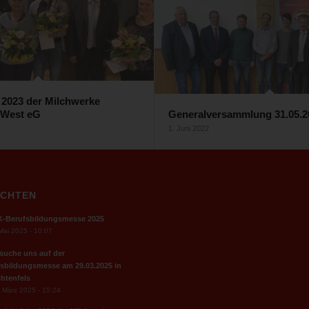
r 2023 der Milchwerke
 West eG
Generalversammlung 31.05.2
1. Juni 2022
ICHTEN
K-Berufsbildungsmesse 2025
Mai 2025 - 10:07
suche uns auf der
sbildungsmesse am 29.03.2025 in
chtenfels
 März 2025 - 15:24