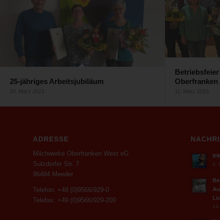
Betriebsfeie
25-jähriges Arbeitsjubiläum
Oberfranken
20. März 2023
11. März 2023
ADRESSE
NACHR
Milchwerke Oberfranken West eG
IH
Sulzdorfer Str. 7
6. 
96484 Meeder
Be
Au
Telefon: +49 (0)9566/929-0
Li
Telefax: +49 (0)9566/929-200
24.