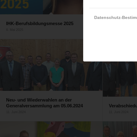
Datenschutz-Besti
Besuche uns
IHK-Berufsbildungsmesse 2025
am 29.03.2025
6. Mai 2025
24. März 2025
Neu- und Wiederwahlen an der
Generalversammlung am 05.06.2024
Verabschied
11. Juni 2024
11. Juni 2024