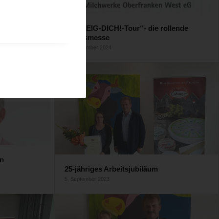
werke
Die „ZEIG-DICH!-Tour“- die rollende
Berufsmesse
27. November 2024
en
25-jähriges Arbeitsjubiläum
5. September 2023