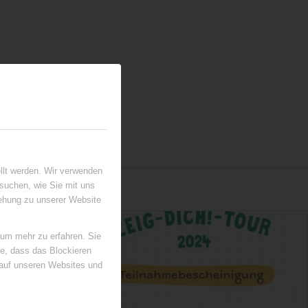
llt werden. Wir verwenden
suchen, wie Sie mit uns
iehung zu unserer Website
 um mehr zu erfahren. Sie
ie, dass das Blockieren
 auf unseren Websites und