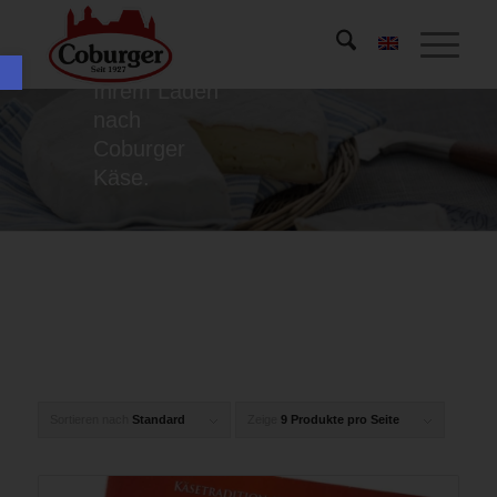
es natürlich
einfacher Sie
Werkzeugleiste öffnen
fragen in
Ihrem Laden
nach
Coburger
Käse.
Sortieren nach
Standard
Zeige
9 Produkte pro Seite