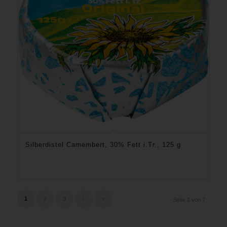
Silberdistel Camembert, 30% Fett i.Tr., 125 g
1
2
3
›
»
Seite 1 von 7