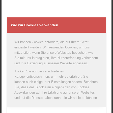
Wie wir Cookies verwenden
Coburger Grillkäse Kräuter VLOG 200g 45%
Wir können Cookies anfordern, die auf Ihrem Gerät
eingestellt werden. Wir verwenden Cookies, um uns
mitzuteilen, wenn Sie unsere Websites besuchen, wie
Sie mit uns interagieren, Ihre Nutzererfahrung verbessern
und Ihre Beziehung zu unserer Website anpassen.
Klicken Sie auf die verschiedenen
Kategorienüberschriften, um mehr zu erfahren. Sie
können auch einige Ihrer Einstellungen ändern. Beachten
Sie, dass das Blockieren einiger Arten von Cookies
Auswirkungen auf Ihre Erfahrung auf unseren Websites
und auf die Dienste haben kann, die wir anbieten können.