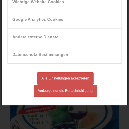
Wichtige Website Cookies
Google Analytics Cookies
Andere externe Dienste
Coburger Party-Taler Naturell, 280g
Datenschutz-Bestimmungen
Alle Einstellungen akzeptieren
Verberge nur die Benachrichtigung