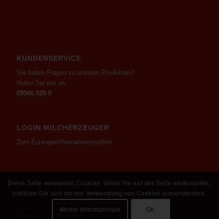
KUNDENSERVICE
Sie haben Fragen zu unseren Produkten?
Rufen Sie uns an:
09566 929 0
LOGIN MILCHERZEUGER
Zum Erzeugerinformationssystem
Diese Seite verwendet Cookies. Wenn Sie auf der Seite weitersurfen,
erklären Sie sich mit der Verwendung von Cookies einverstanden.
© Copyright - Milchwerke Oberfranken West eG
Weiter Informationen
OK
Kontakt
Datenschutz
Impressum