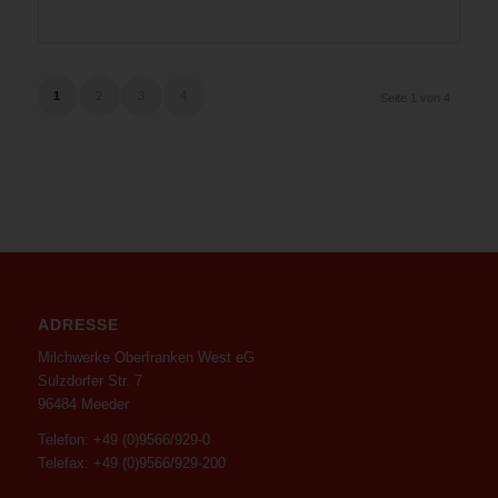
1
2
3
4
Seite 1 von 4
ADRESSE
Milchwerke Oberfranken West eG
Sulzdorfer Str. 7
96484 Meeder
Telefon: +49 (0)9566/929-0
Telefax: +49 (0)9566/929-200