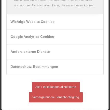
Auswirkungen auf Ihre Erfahrung auf unseren Websites
und auf die Dienste haben kann, die wir anbieten können.
Wichtige Website Cookies
Google Analytics Cookies
Silberdistel Camembert, 30% Fett i.Tr., 125 g
Andere externe Dienste
Datenschutz-Bestimmungen
Alle Einstellungen akzeptieren
Verberge nur die Benachrichtigung